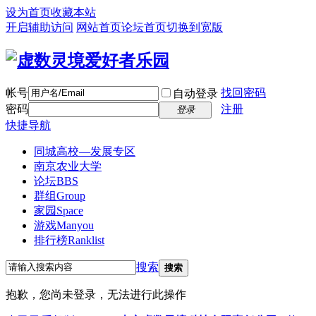
设为首页
收藏本站
开启辅助访问
网站首页
论坛首页
切换到宽版
帐号
找回密码
自动登录
密码
注册
登录
快捷导航
同城高校—发展专区
南京农业大学
论坛
BBS
群组
Group
家园
Space
游戏
Manyou
排行榜
Ranklist
搜索
搜索
抱歉，您尚未登录，无法进行此操作